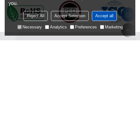
you.
Reject All
Accept Selection
Accept all
Necessary
Analytics
Preferences
Marketing
Deutsch
Über uns
Produktcenter
Über Shenshi
Koaxial-Wärmetauscher
Produktionsstandort
Rohrbündelwärmetauscher
Nachhaltige Entwicklung
Wärmetauscher mit Kunststoffgehäuse
F&E und Innovation
PCHE
Nachrichtenmedien
PFHE
Kontaktieren Sie uns
Platten- und Mantelwärmetauscher
Mikroreaktor