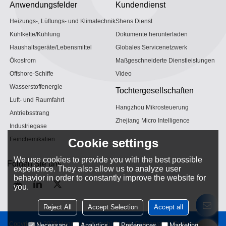
Anwendungsfelder
Kundendienst
Heizungs-, Lüftungs- und Klimatechnik
Shens Dienst
Kühlkette/Kühlung
Dokumente herunterladen
Haushaltsgeräte/Lebensmittel
Globales Servicenetzwerk
Ökostrom
Maßgeschneiderte Dienstleistungen
Offshore-Schiffe
Video
Wasserstoffenergie
Tochtergesellschaften
Luft- und Raumfahrt
Hangzhou Mikrosteuerung
Antriebsstrang
Zhejiang Micro Intelligence
Industriegase
Feinchemikalien
Cookie settings
We use cookies to provide you with the best possible
Folgen Sie uns
experience. They also allow us to analyze user
behavior in order to constantly improve the website for
you.
Reject All
Accept Selection
Accept all
Copyright © 2026
Hangzhou Shenshi Energy Conservation Technology Co.,
Necessary
Analytics
Preferences
Marketing