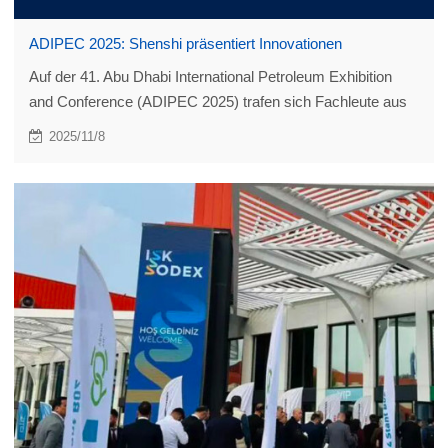
ADIPEC 2025: Shenshi präsentiert Innovationen
Auf der 41. Abu Dhabi International Petroleum Exhibition
and Conference (ADIPEC 2025) trafen sich Fachleute aus
dem globalen Energiesektor, um unter dem Motto „Energie ·
2025/11/8
Intelligenz · Wirkung“ die neuesten Trends bei der
Integration von kohlenstoffarmer und intelligenter
Entwicklung zu diskutieren.