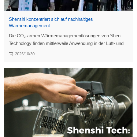
Shenshi konzentriert sich auf nachhaltiges
Wärmemanagement
Die CO₂-armen Wärmemanagementlösungen von Shen
Technology finden mittlerweile Anwendung in der Luft- und
Raumfahrt, auf Offshore-Schiffen, in der Wasserstoffenergie
2025/10/30
und im Bereich der grünen Energie. Dieser Weg der
Energieeinsparung und CO₂-Reduzierung wird sich
entsprechend den Bedürfnissen globaler Kunden
weiterentwickeln.