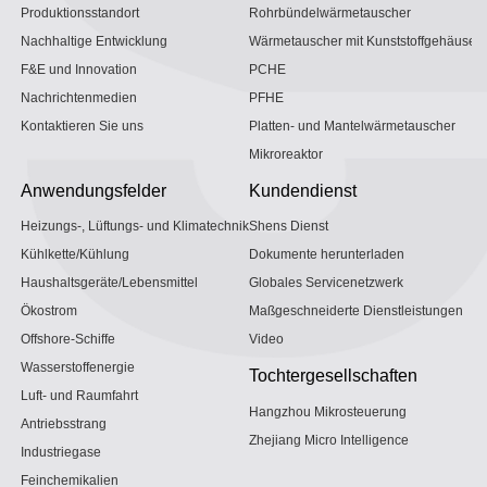
Produktionsstandort
Rohrbündelwärmetauscher
Nachhaltige Entwicklung
Wärmetauscher mit Kunststoffgehäuse
F&E und Innovation
PCHE
Nachrichtenmedien
PFHE
Kontaktieren Sie uns
Platten- und Mantelwärmetauscher
Mikroreaktor
Anwendungsfelder
Kundendienst
Heizungs-, Lüftungs- und Klimatechnik
Shens Dienst
Kühlkette/Kühlung
Dokumente herunterladen
Haushaltsgeräte/Lebensmittel
Globales Servicenetzwerk
Ökostrom
Maßgeschneiderte Dienstleistungen
Offshore-Schiffe
Video
Wasserstoffenergie
Tochtergesellschaften
Luft- und Raumfahrt
Hangzhou Mikrosteuerung
Antriebsstrang
Zhejiang Micro Intelligence
Industriegase
Feinchemikalien