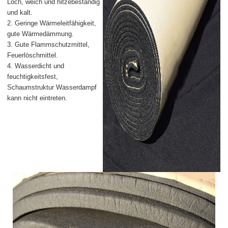
Loch, weich und hitzebeständig
und kalt.
2. Geringe Wärmeleitfähigkeit,
gute Wärmedämmung.
3. Gute Flammschutzmittel,
Feuerlöschmittel.
4. Wasserdicht und
feuchtigkeitsfest,
Schaumstruktur Wasserdampf
kann nicht eintreten.