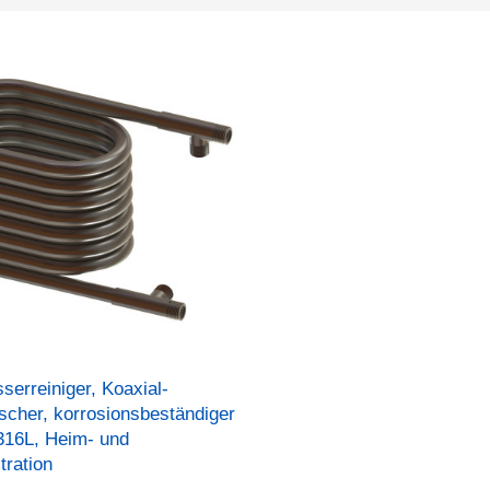
erreiniger, Koaxial-
cher, korrosionsbeständiger
316L, Heim- und
tration