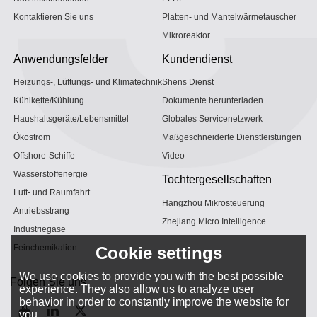
Kontaktieren Sie uns
Platten- und Mantelwärmetauscher
Mikroreaktor
Anwendungsfelder
Kundendienst
Heizungs-, Lüftungs- und Klimatechnik
Shens Dienst
Kühlkette/Kühlung
Dokumente herunterladen
Haushaltsgeräte/Lebensmittel
Globales Servicenetzwerk
Ökostrom
Maßgeschneiderte Dienstleistungen
Offshore-Schiffe
Video
Wasserstoffenergie
Tochtergesellschaften
Luft- und Raumfahrt
Hangzhou Mikrosteuerung
Antriebsstrang
Zhejiang Micro Intelligence
Industriegase
Feinchemikalien
Cookie settings
We use cookies to provide you with the best possible
Folgen Sie uns
experience. They also allow us to analyze user
behavior in order to constantly improve the website for
you.